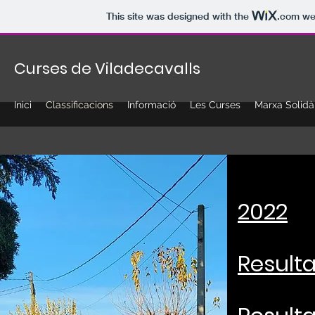
This site was designed with the
.com
web
Curses de Viladecavalls
Inici
Classificacions
Informació
Les Curses
Marxa Solidà
2022
Resulta