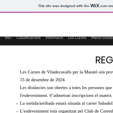
This site was designed with the
.com
web
Curses de Viladecavalls
Inici
Classificacions
Informació
Les Curses
Marxa Solidà
RE
Les Curses de Viladecavalls per la Marató són prov
15 de desembre de 2024.
Les distàncies son obertes a totes les persones que
l'esdeveniment. S’admetran inscripcions el mateix d
La sortida/arribada estarà situada al carrer Sabadel
L’esdeveniment està organitzat pel Club de Corredo